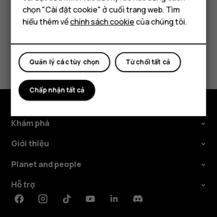
Máy tính bảng
chọn "Cài đặt cookie" ở cuối trang web. Tìm
hiểu thêm về
chính sách cookie
của chúng tôi.
Bạn tìm được thông tin hữu ích không?
Quản lý các tùy chọn
Từ chối tất cả
Có
Không
Chấp nhận tất cả
Khám phá
Giới thiệu
Planet and people
Hỗ trợ
Facebook
Instagram
Tiktok
Youtube
Linkedin
Discord