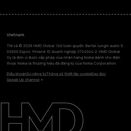
Vietnam
TM và © 2026 HMD Global. Giữ toàn quyền. Bertel Jungin aukio 9,
02600 Espoo, Finland. ID doanh nghiệp 2724044-2. HMD Global
Oy là đơn vị được cấp phép của nhãn hàng Nokia dành cho điện
thoại. Nokia là thương hiệu đã đăng ký của Nokia Corporation.
Điều khoản
Sự riêng tư
Thông số thiết lập cookie
Đạo đức
Speak Up channel
Giới thiệu
Sửa chữa, tái sử dụng, tái chế
Hỗ trợ
Vietnam