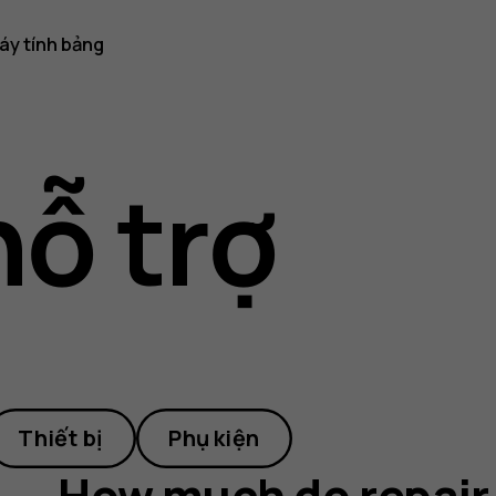
áy tính bảng
ỗ trợ
Thiết bị
Phụ kiện
How much do repair 