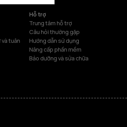
Hỗ trợ
Trung tâm hỗ trợ
Câu hỏi thường gặp
 và tuân
Hướng dẫn sử dụng
Nâng cấp phần mềm
Bảo dưỡng và sửa chữa
 thông minh