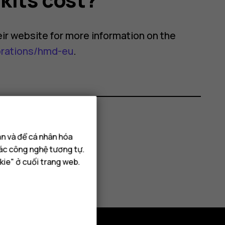
their website for more information on the
orations/hmd-eu
.
hông?
ạn và để cá nhân hóa
các công nghệ tương tự.
kie" ở cuối trang web.