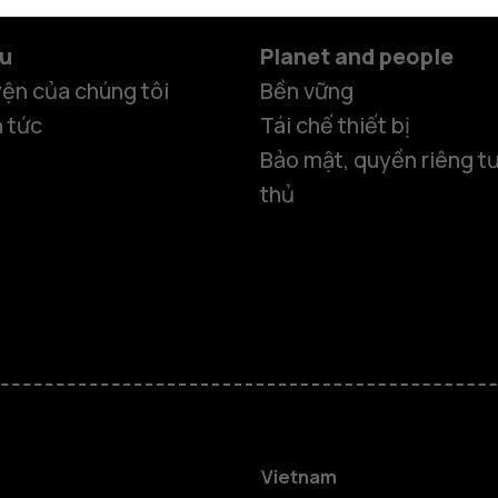
ệu
Planet and people
ện của chúng tôi
Bền vững
n tức
Tái chế thiết bị
Bảo mật, quyền riêng tư
thủ
Điện thoại
Vietnam