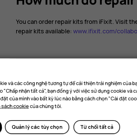
You can order repair kits from iFixit. Visit 
repair kits available:
www.ifixit.com/collab
Bạn tìm được thông tin hữu ích k
ie và các công nghệ tương tự để cải thiện trải nghiệm của b
o "Chấp nhận tất cả", bạn đồng ý với việc sử dụng cookie và 
i đặt của mình vào bất kỳ lúc nào bằng cách chọn "Cài đặt coo
Có
Không
h sách cookie
của chúng tôi.
Quản lý các tùy chọn
Từ chối tất cả