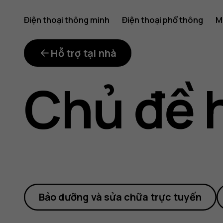
How
Điện thoại thông minh
Điện thoại phổ thông
M
much
Hỗ trợ tại nhà
Chủ đề h
do
repair
Bảo dưỡng và sửa chữa trực tuyến