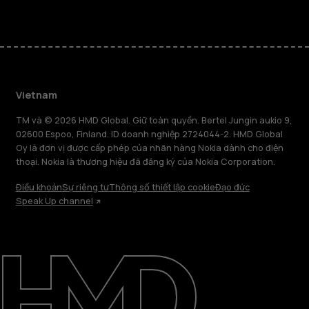
Vietnam
TM và © 2026 HMD Global. Giữ toàn quyền. Bertel Jungin aukio 9,
02600 Espoo, Finland. ID doanh nghiệp 2724044-2. HMD Global
Oy là đơn vị được cấp phép của nhãn hàng Nokia dành cho điện
thoại. Nokia là thương hiệu đã đăng ký của Nokia Corporation.
Điều khoản
Sự riêng tư
Thông số thiết lập cookie
Đạo đức
Speak Up channel
Giới thiệu
Sửa chữa, tái sử dụng, tái chế
Hỗ trợ