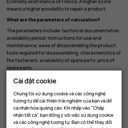
Economy and Finance of France. A higher score
means a higher possibility to repair a product.
What are the parameters of calculation?
The parameters include: technical documentation
availability period; instructions for use and
maintenance; ease of disassembling the product;
tools required for disassembling; characteristics of
the fasteners; availability of spare parts; price of
spare parts.
What do the colors of the repairability index
Cài đặt cookie
mean?
Chúng tôi sử dụng cookie và các công nghệ
Colors are used to indicate index scores. The
tương tự để cải thiện trải nghiệm của bạn và để
colors equate to scores as follows:
cá nhân hóa quảng cáo. Khi nhấp vào "Chấp
Điện thoại thông minh
nhận tất cả", bạn đồng ý với việc sử dụng cookie
Score greater than or equal to 0 and less than
Điện thoại phổ thông
và các công nghệ tương tự. Bạn có thể thay đổi
or equal to 1.9: red