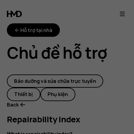
repairability-
index
Hỗ trợ tại nhà
Chủ đề hỗ trợ
Bảo dưỡng và sửa chữa trực tuyến
Thiết bị
Phụ kiện
Back
Repairability index