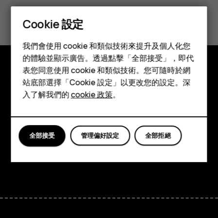
您認為這有幫助嗎？
Cookie 設定
智慧型手機
是
否
我們會使用 cookie 和類似技術來提升及個人化您
功能型手機
的體驗並顯示廣告。透過點擊「全部接受」，即代
表您同意使用 cookie 和類似技術。您可隨時於網
配件
探索
站底部選擇「Cookie 設定」以更改您的設定。深
平板電腦
入了解我們的
cookie 政策
。
關於
Planet and people
全部接受
管理偏好設定
全部拒絕
支援
Facebook
Instagram
Tiktok
Youtube
Linkedin
Discord