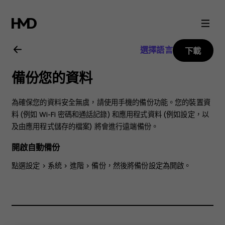
Nokia
1.4
選擇語言
下載
用
備份您的資料
戶
為確保您的資料安全無虞，請使用手機的備份功能。您的裝置資
指
料 (例如 Wi-Fi 密碼和通話記錄) 和應用程式資料 (例如設定，以
及由應用程式儲存的檔案) 將會進行遠端備份。
南
開啟自動備份
點選
設定
>
系統
>
進階
>
備份
，然後將備份設定為開啟。