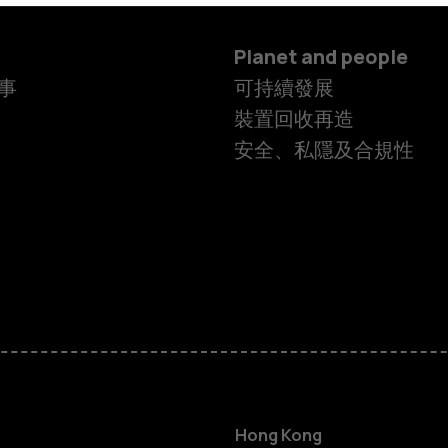
Planet and people
事
可持續發展
裝置回收再造
安全、私隱及合規性
智慧型手機
功能型手機
Hong Kong