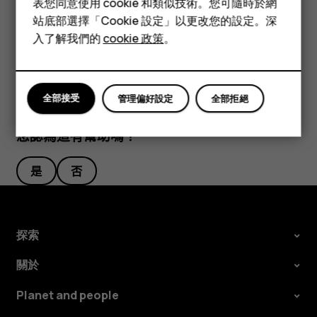
表您同意使用 cookie 和類似技術。您可隨時於網
配件
1.點選搜尋列。 2.在搜尋方塊中輸入搜尋單字。 3.點選
。
arrow_forward
站底部選擇「Cookie 設定」以更改您的設定。深
平板電腦
您也可以從建議的相符項目中選擇搜尋單字。
入了解我們的
cookie 政策
。
全部接受
管理偏好設定
全部拒絕
您認為這有幫助嗎？
是
否
探索
關於
Planet and people