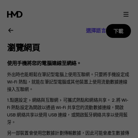
Nokia
1.4
選擇語言
下載
用
瀏覽網頁
戶
使用手機將您的電腦連線至網絡。
指
外出時也能輕鬆在筆記型電腦上使用互聯網。只要將手機設定成
Wi-Fi 熱點，就能在筆記型電腦或其他裝置上使用流動數據連線
南
接入互聯網。
1.點選
設定
>
網絡與互聯網
>
可攜式熱點和網絡共享
。 2.將
Wi-
Fi 熱點
設定為開啟以通過 Wi-Fi 共享您的流動數據連線，開啟
USB 網絡共享
以使用 USB 連線，或開啟
藍牙網絡共享
以使用藍
牙。
另一部裝置會使用您數據計劃傳輸數據，因此可能會產生數據傳