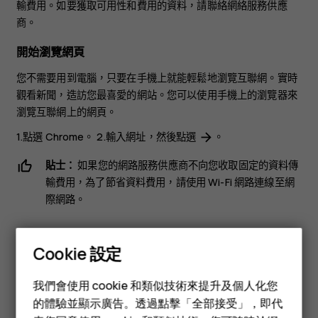
輸費用。如要獲取可用性和費用的資料，請聯絡網絡服務供應
商。
開始瀏覽網頁
您不需要用到電腦，只要在手機上就能輕鬆地瀏覽互聯網。實時
觀看新聞，造訪您最喜愛的網站。您可以使用手機上的瀏覽器來
瀏覽互聯網上的網頁。
1.點選
Chrome
。 2.輸入網址，然後點選
。
arrow_forward
貼士：
如果您的網路服務供應商不向您收取固定的資料傳
輸費用，為了節省資料費用，請使用 Wi-Fi 網路連線至網
際網路。
搜尋網絡
Cookie 設定
通過 Google 搜尋探索網絡和外面的世界。您可以使用鍵盤來輸
智慧型手機
入搜尋單字。
我們會使用 cookie 和類似技術來提升及個人化您
功能型手機
的體驗並顯示廣告。透過點擊「全部接受」，即代
在 Chrome 中：