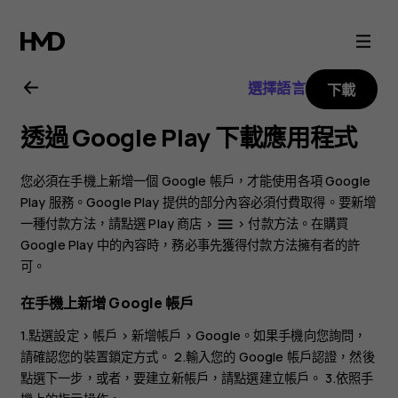
Nokia
1.4
選擇語言
下載
用
透過 Google Play 下載應用程式
戶
您必須在手機上新增一個 Google 帳戶，才能使用各項 Google
指
Play 服務。Google Play 提供的部分內容必須付費取得。要新增
一種付款方法，請點選
Play 商店
>
>
付款方法
。在購買
menu
Google Play 中的內容時，務必事先獲得付款方法擁有者的許
南
可。
在手機上新增 Google 帳戶
1.點選
設定
>
帳戶
>
新增帳戶
>
Google
。如果手機向您詢問，
請確認您的裝置鎖定方式。 2.輸入您的 Google 帳戶認證，然後
點選
下一步
，或者，要建立新帳戶，請點選
建立帳戶
。 3.依照手