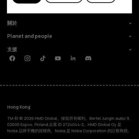
探索
關於
Planet and people
支援
Facebook
Instagram
Tiktok
Youtube
Linkedin
Discord
Hong Kong
TM 和 © 2026 HMD Global。保留所有權利。Bertel Jungin aukio 9,
02600 Espoo, Finland.企業 ID 2724044-2。HMD Global Oy 是
Nokia 品牌手機的授權商。Nokia 是 Nokia Corporation 的註冊商標。