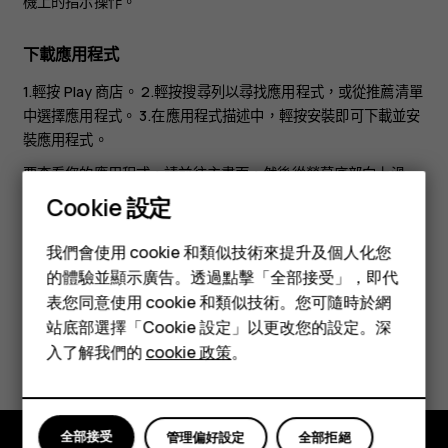
機上的指示操作。
下載應用程式
1.輕按
Play 商店
。 2.輕按搜尋列以尋找應用程式，或從推薦清單
中選擇應用程式。 3.在應用程式描述中，輕按
安裝
即可下載並安
裝應用程式。
要查看您的應用程式，請前往主畫面，然後從螢幕底部向上滑
動。
Cookie 設定
智慧型手機
我們會使用 cookie 和類似技術來提升及個人化您
功能型手機
的體驗並顯示廣告。透過點擊「全部接受」，即代
表您同意使用 cookie 和類似技術。您可隨時於網
配件
站底部選擇「Cookie 設定」以更改您的設定。深
您認為這有幫助嗎？
平板電腦
入了解我們的
cookie 政策
。
是
否
全部接受
管理偏好設定
全部拒絕