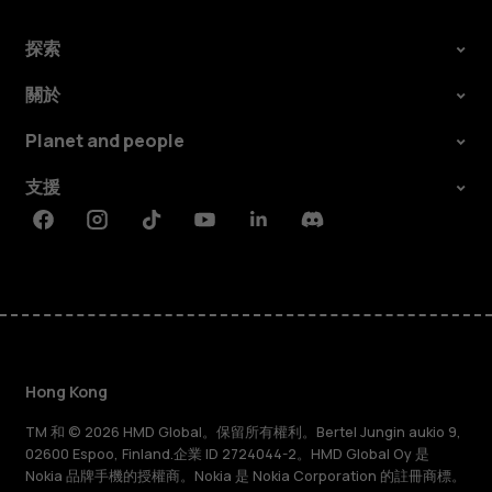
探索
關於
Planet and people
支援
Facebook
Instagram
Tiktok
Youtube
Linkedin
Discord
Hong Kong
TM 和 © 2026 HMD Global。保留所有權利。Bertel Jungin aukio 9,
02600 Espoo, Finland.企業 ID 2724044-2。HMD Global Oy 是
Nokia 品牌手機的授權商。Nokia 是 Nokia Corporation 的註冊商標。