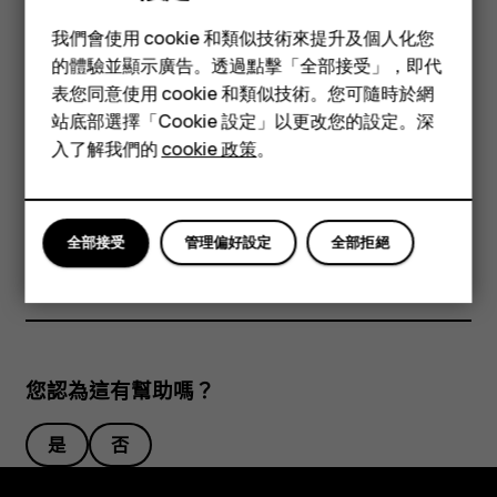
貼士：
若要了解您的手機是否可以使用 2 張 SIM 卡，請參
智慧型手機
閱銷售盒上的標籤。如果標籤上有兩個 IMEI 代碼，即您擁
我們會使用 cookie 和類似技術來提升及個人化您
功能型手機
有的是雙 SIM 卡手機。
的體驗並顯示廣告。透過點擊「全部接受」，即代
表您同意使用 cookie 和類似技術。您可隨時於網
配件
重要
： 請勿在應用程式使用記憶卡時取出記憶卡。這樣可
站底部選擇「Cookie 設定」以更改您的設定。深
能會損壞記憶卡及裝置，亦可能會毀壞儲存於卡內的數
平板電腦
入了解我們的
cookie 政策
。
據。
貼士：
使用知名製造商的快速、高達 128 GB 記憶卡。
全部接受
管理偏好設定
全部拒絕
您認為這有幫助嗎？
是
否