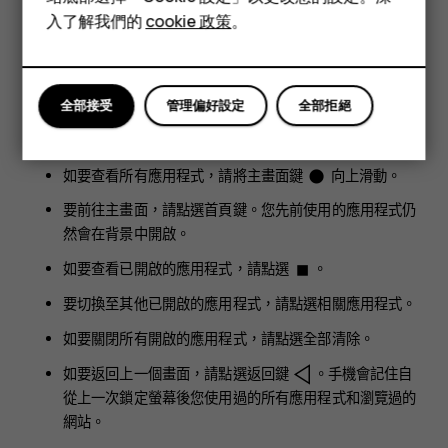
平板電腦
入了解我們的
cookie 政策
。
將兩根手指放在一個項目上 (例如地圖、相片或網頁)，然後滑動
分開或併攏手指。
全部接受
管理偏好設定
全部拒絕
按鍵導覽
如要查看所有應用程式，請將主畫面鍵
向上滑動。
fiber_manual_record
要前往主畫面，請點選首頁鍵。您先前使用的應用程式仍
然會在背景中開啟。
如要查看已開啟的應用程式，請點選
。
stop
要切換至其他已開啟的應用程式，請點選相關應用程式。
如要關閉所有開啟的應用程式，請點選
全部清除
。
如要返回上一個畫面，請點選返回鍵
。手機會記住自
從上一次鎖定螢幕後您使用過的所有應用程式和瀏覽過的
網站。