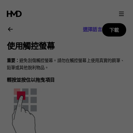
Nokia
1.4
選擇語言
下載
用
使用觸控螢幕
戶
重要：
避免刮傷觸控螢幕。請勿在觸控螢幕上使用真實的鋼筆、
指
鉛筆或其他銳利物品。
輕按並按住以拖曳項目
南