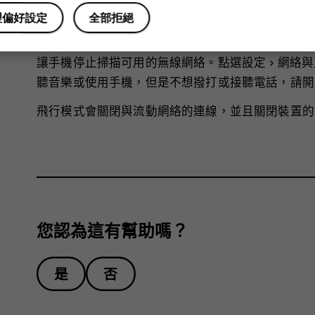
動管理工具
。 8.開啟省電模式：點選
設定
>
電池
>
省
理偏好設定
全部拒絕
服務：當不需要使用時關閉定位服務。點選
設定
>
安
使用網絡連線： 只有在需要時才啟動藍牙。使用 Wi
讓手機停止掃描可用的無線網絡。點選
設定
>
網絡與
聽音樂或使用手機，但是不想撥打或接聽電話，請開
飛行模式會關閉與流動網絡的連線，並且關閉裝置的
您認為這有幫助嗎？
是
否