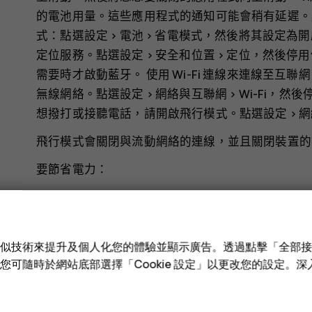
的電池用量。這些應用程式的通知可能會稍有延遲。
式：點選
設定
>
電池
>
省電模式
，然後將其設定為
開
定位服務。點選
設定
>
安全和位置
>
定位
，然後停用
需要時才啟動藍牙。 使用 Wi-Fi 連線來連線至互
無線網絡。點選
設定
>
網絡與互聯網
>
Wi-Fi
，然後
想撥打或接聽電話，請開啟飛行模式。點選
設定
>
網
飛行模式會關閉與流動網絡的連線，並且關閉裝置的
要節省電力：
1.務必為電池完全充電。 2.將不必要的音效 (例如觸
他音效和震動
底下，選擇要保留的音效。 3.使用有
段時間後關閉。點選
設定
>
顯示
>
進階
>
休眠
，然後
e 和類似技術來提升及個人化您的體驗並顯示廣告。透過點擊「全部
要調整亮度，請拖曳亮度滑桿。確認已經停用
自動調
技術。您可隨時於網站底部選擇「Cookie 設定」以更改您的設定。
然後關閉您不需要的應用程式。 7.啟用背景活動管
能無法即時擷取。您可以藉由在白名單中新增或移除