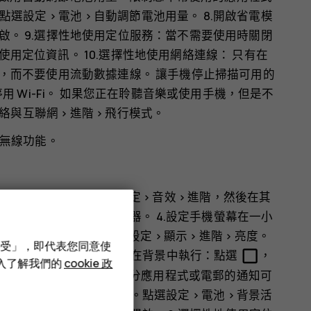
點選
設定
>
電池
>
自動調節電池用量
。 8.開啟省電模
啟
。 9.選擇性地使用定位服務：當不需要使用時關閉
使用定位資訊
。 10.選擇性地使用網絡連線： 只有在
聯網，而不要使用流動數據連線。 讓手機停止掃描可用的
停用
Wi-Fi
。 如果您正在聆聽音樂或使用手機，但是不
絡與互聯網
>
進階
>
飛行模式
。
無線功能。
控音效) 設為靜音。點選
設定
>
音效
>
進階
，然後在
其
線的耳機，而不要使用揚聲器。 4.設定手機螢幕在一小
選擇所要的時間。 5.點選
設定
>
顯示
>
進階
>
亮度
。
接受」，即代表您同意使
check_box_outline_blank
整亮度
。 6.不讓應用程式在背景中執行：點選
，
深入了解我們的
cookie 政
理工具。啟用此功能後，部分應用程式或電郵的通知可
應用程式來管理手機電力。點選
設定
>
電池
>
背景活