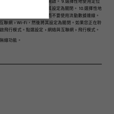
電模式
，然後將其設定為
開啟
。 9.選擇性地使用定位
全和位置
>
定位
，然後將其設定為
關閉
。 10.選擇性地
-Fi 連線來連線至互聯網，而不要使用流動數據連線。
互聯網
>
Wi-Fi
，然後將其設定為
關閉
。如果您正在聆
啟飛行模式。點選
設定
>
網絡與互聯網
>
飛行模式
。
無線功能。