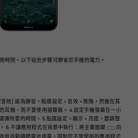
用時間。以下這些步驟可節省您手機的電力。
控音效) 設為靜音。點選
設定
>
音效
>
進階
，然後在
其
線的耳機，而不要使用揚聲器。 4.設定手機螢幕在一小
選擇所要的時間。 5.點選
設定
>
顯示
>
亮度
。要調整
。 6.不讓應用程式在背景中執行：將主畫面鍵
向
啟用
自動調節電池用量
。限制您不常使用的應用程式