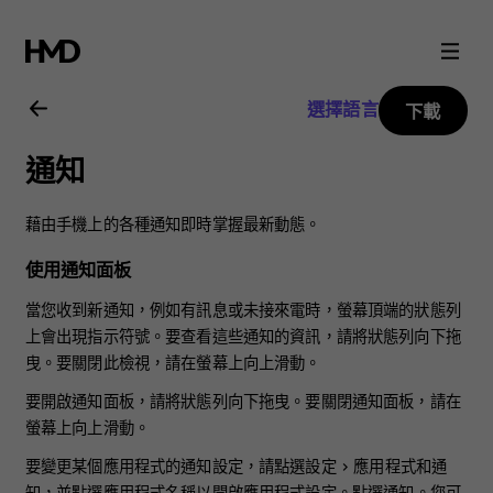
Nokia
2.3
選擇語言
下載
用
通知
戶
藉由手機上的各種通知即時掌握最新動態。
指
使用通知面板
南
當您收到新通知，例如有訊息或未接來電時，螢幕頂端的狀態列
上會出現指示符號。要查看這些通知的資訊，請將狀態列向下拖
曳。要關閉此檢視，請在螢幕上向上滑動。
要開啟通知面板，請將狀態列向下拖曳。要關閉通知面板，請在
螢幕上向上滑動。
要變更某個應用程式的通知設定，請點選
設定
>
應用程式和通
知
，並點選應用程式名稱以開啟應用程式設定。點選
通知
。您可