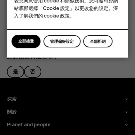
表您同意使用 cookie 和類似技術。您可隨時於網
配件
要重新排列圖示，請點選
，點選並按住某個圖示，然後將它
mode_edit
站底部選擇「Cookie 設定」以更改您的設定。深
拖曳到其他位置。
平板電腦
入了解我們的
cookie 政策
。
全部接受
管理偏好設定
全部拒絕
您認為這有幫助嗎？
是
否
探索
關於
Planet and people