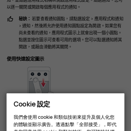
以逐一關閉或開啟每個應用程式的通知。
秘訣：
若要查看通知圓點，請點選
設定
>
應用程式和通知
>
通知
，然後將
允許使用通知圓點
設定為開啟。如果您有
尚未查看的通知，應用程式圖示上就會出現一個小圓點。
點選並按住圖示可查看可用的選項。您可以點選通知將其
開啟，或藉由滑動將其關閉。
使用快速設定圖示
Cookie 設定
智慧型手機
我們會使用 cookie 和類似技術來提升及個人化您
功能型手機
要啟動特定功能，請點選通知面板中的快速設定圖示。要查看更
的體驗並顯示廣告。透過點擊「全部接受」，即代
多圖示，請將功能表向下拖曳。