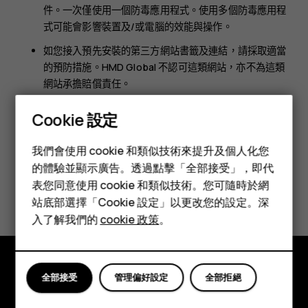
件。一次僅使用一個防毒應用程式。使用多個防毒應用程
式可能會影響裝置及/或電腦的效能與操作。
如您接入預先安裝的第三方網站書籤及連結，請採取適當
的預防措施。HMD Global 不認可這類網站，亦不為這類
網站承擔賠償責任。
Cookie 設定
智慧型手機
我們會使用 cookie 和類似技術來提升及個人化您
功能型手機
的體驗並顯示廣告。透過點擊「全部接受」，即代
表您同意使用 cookie 和類似技術。您可隨時於網
您認為這有幫助嗎？
配件
站底部選擇「Cookie 設定」以更改您的設定。深
平板電腦
入了解我們的
cookie 政策
。
是
否
全部接受
管理偏好設定
全部拒絕
探索