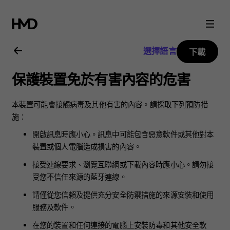
Nokia
2.3
選擇語言
下載
用
保護裝置免於有害內容的危害
戶
本裝置可能會接觸病毒及其他有害的內容。請採取下列預防措
指
施：
開啟訊息時應小心。訊息中可能包含惡意軟件或其他對本
南
裝置或個人電腦造成損害的內容。
接受連線要求、瀏覽互聯網或下載內容時應小心。請勿接
受您不信任來源的藍牙連線。
請僅從您信賴及提供充分安全防禦措施的來源安裝和使用
服務及軟件。
在您的裝置和任何連接的電腦上安裝防毒和其他安全軟