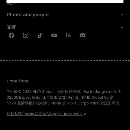
關於
Planet and people
支援
Facebook
Instagram
Tiktok
Youtube
Linkedin
Discord
Hong Kong
TM 和 © 2026 HMD Global。保留所有權利。Bertel Jungin aukio 9,
02600 Espoo, Finland.企業 ID 2724044-2。HMD Global Oy 是
Nokia 品牌手機的授權商。Nokia 是 Nokia Corporation 的註冊商標。
條款
私隱
Cookie 設定
倫理
Speak Up channel