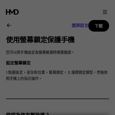
Nokia
2.3
選擇語言
下載
用
使用螢幕鎖定保護手機
戶
您可以將手機設定為螢幕解鎖時需要驗證。
指
設定螢幕鎖定
南
1.點選
設定
>
安全和位置
>
螢幕鎖定
。 2.選擇鎖定類型，然後依
照手機上的指示操作。
您認為這有幫助嗎？