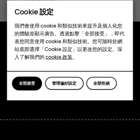
Cookie 設定
是
否
智慧型手機
我們會使用 cookie 和類似技術來提升及個人化您
功能型手機
的體驗並顯示廣告。透過點擊「全部接受」，即代
表您同意使用 cookie 和類似技術。您可隨時於網
配件
探索
站底部選擇「Cookie 設定」以更改您的設定。深
平板電腦
入了解我們的
cookie 政策
。
關於
Planet and people
支援
全部接受
管理偏好設定
全部拒絕
Facebook
Instagram
Tiktok
Youtube
Linkedin
Discord