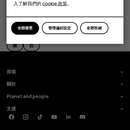
平板電腦
入了解我們的
cookie 政策
。
全部接受
管理偏好設定
全部拒絕
您認為這有幫助嗎？
是
否
探索
關於
Planet and people
支援
Facebook
Instagram
Tiktok
Youtube
Linkedin
Discord