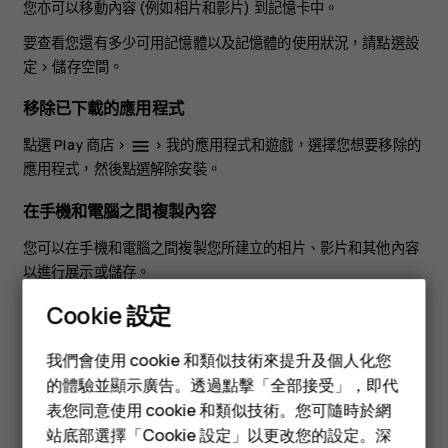
您亦可以移動內容 (例如相片和影片) 到記憶卡中。
要查看您還有多少可用記憶體以及記憶體的使用狀況，請點選
設
定
>
儲存空間
。
移除已下載的應用程式
點選
Play 商店
>
>
我的應用程式和遊戲
，選擇您想要移除的
menu
應用程式，然後點選
解除安裝
。
在手機和電腦之間複製內容
您可以在手機和電腦之間複製您所建立的相片、影片和其他內容
以進行展示或儲存。
1.使用兼容的 USB 數據線將手機連接到兼容電腦。 2.在電腦上，
Cookie 設定
智慧型手機
開啟一個檔案管理程式，然後瀏覽到您的手機。 3.從手機拖放項
目到電腦，或從電腦拖放到手機。
我們會使用 cookie 和類似技術來提升及個人化您
功能型手機
的體驗並顯示廣告。透過點擊「全部接受」，即代
請確認您將檔案放置到手機上的正確資料夾中，否則您可能會無
表您同意使用 cookie 和類似技術。您可隨時於網
法看到它們。
配件
站底部選擇「Cookie 設定」以更改您的設定。深