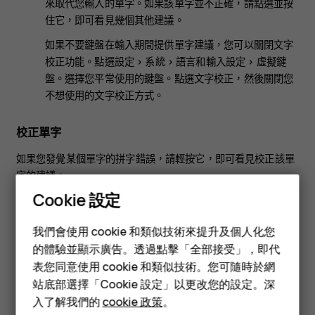
來取代您輸入的單字。如果該單字並不正確，請點選並按
住它，即可看見幾個其他建議。
如果不要鍵盤在輸入期間提供單字建議，您可以關閉文字
校正功能。點選
設定
>
系統
>
語言和輸入設定
>
虛擬鍵
盤
。選擇您平常使用的鍵盤。點選
文字校正
，然後關閉您
不想使用的文字校正方式。
校正單字
如果您發覺某個單字的拼字錯誤，請輕按它，即可看見校正該單
字的建議。
Cookie 設定
關閉拼字檢查
智慧型手機
我們會使用 cookie 和類似技術來提升及個人化您
點選
設定
>
系統
>
語言和輸入設定
>
進階
>
拼字檢查
，然後將
使
功能型手機
用拼字檢查
設定為關閉。
的體驗並顯示廣告。透過點擊「全部接受」，即代
表您同意使用 cookie 和類似技術。您可隨時於網
配件
站底部選擇「Cookie 設定」以更改您的設定。深
平板電腦
入了解我們的
cookie 政策
。