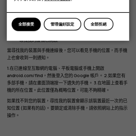
平板電腦
連接到行動數據或 Wi-Fi
在 Google Play 上可見
全部接受
管理偏好設定
全部拒絕
位置已開啟
尋找我的設備已開啟
當尋找我的裝置與手機連線後，您可以看見手機的位置，而手機
上也會收到一則通知。
1.在已連線至互聯網的電腦、平板電腦或手機上開啟
android.com/find，然後登入您的 Google 帳戶。 2.如果您有
多部手機，請在畫面頂端按一下遺失的手機。 3.在地圖上查看手
機的所在位置。此位置僅為概略位置，可能不夠精確。
如果找不到您的裝置，尋找我的裝置會顯示該裝置最近一次的已
知位置 (如果有的話)。要鎖定或清除手機，請依照網站上的指示
操作。