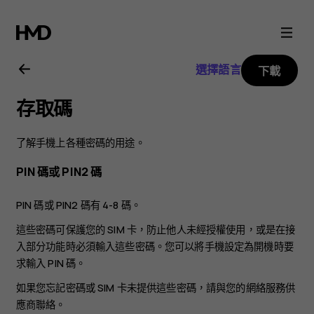
Nokia
2.4
選擇語言
下載
用
存取碼
戶
了解手機上各種密碼的用途。
指
PIN 碼或 PIN2 碼
南
PIN 碼或 PIN2 碼有 4-8 碼。
這些密碼可保護您的 SIM 卡，防止他人未經授權使用，或是在接
入部分功能時必須輸入這些密碼。您可以將手機設定為開機時要
求輸入 PIN 碼。
如果您忘記密碼或 SIM 卡未提供這些密碼，請與您的網絡服務供
應商聯絡。