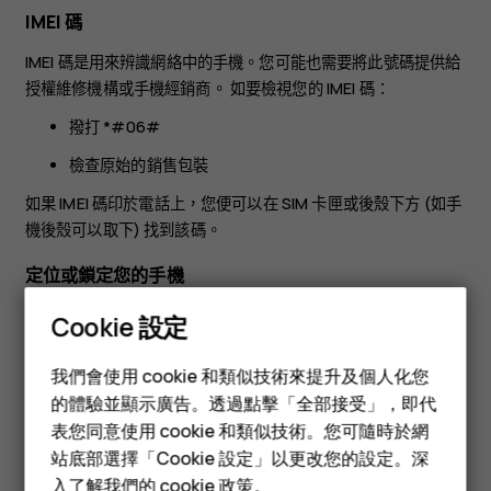
IMEI 碼
IMEI 碼是用來辨識網絡中的手機。您可能也需要將此號碼提供給
授權維修機構或手機經銷商。 如要檢視您的 IMEI 碼：
撥打 *#06#
檢查原始的銷售包裝
如果 IMEI 碼印於電話上，您便可以在 SIM 卡匣或後殼下方 (如手
機後殼可以取下) 找到該碼。
定位或鎖定您的手機
如果您的手機不幸遺失，而您剛好有登入 Google 帳戶，您可能
Cookie 設定
可以從遠端尋找、鎖定手機或清除手機的內容。在已與 Google
智慧型手機
帳戶關聯的手機上，尋找我的裝置預設是開啟的。
我們會使用 cookie 和類似技術來提升及個人化您
功能型手機
的體驗並顯示廣告。透過點擊「全部接受」，即代
要使用尋找我的裝置，您遺失的手機必須符合以下條件：
表您同意使用 cookie 和類似技術。您可隨時於網
配件
為已開啟狀態
站底部選擇「Cookie 設定」以更改您的設定。深
登入 Google 帳戶
入了解我們的
cookie 政策
。