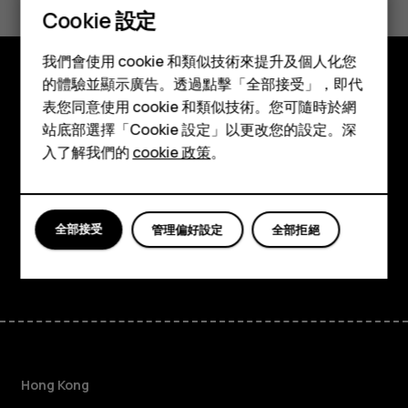
Cookie 設定
是
否
智慧型手機
我們會使用 cookie 和類似技術來提升及個人化您
功能型手機
的體驗並顯示廣告。透過點擊「全部接受」，即代
探索
表您同意使用 cookie 和類似技術。您可隨時於網
配件
站底部選擇「Cookie 設定」以更改您的設定。深
關於
平板電腦
入了解我們的
cookie 政策
。
Planet and people
支援
全部接受
管理偏好設定
全部拒絕
Facebook
Instagram
Tiktok
Youtube
Linkedin
Discord
Hong Kong