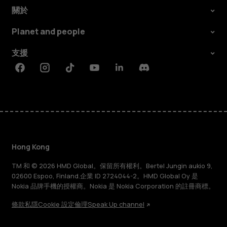
關於
Planet and people
支援
Facebook
Instagram
Tiktok
Youtube
Linkedin
Discord
Hong Kong
TM 和 © 2026 HMD Global。保留所有權利。Bertel Jungin aukio 9,
02600 Espoo, Finland.企業 ID 2724044-2。HMD Global Oy 是
Nokia 品牌手機的授權商。Nokia 是 Nokia Corporation 的註冊商標。
條款
私隱
Cookie 設定
倫理
Speak Up channel