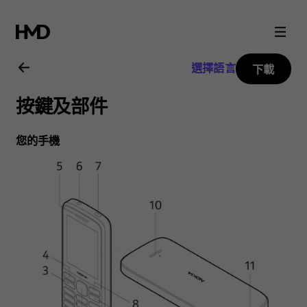
Nokia
215
選擇語言
下載
4G
按鍵及部件
用
您的手機
戶
指
南