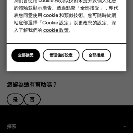
我們會使用 cookie 和類似技術來提升及個人化您
本用戶指南提及的部分配件，如充電器、耳機或數據線可能分開
功能型手機
的體驗並顯示廣告。透過點擊「全部接受」，即代
販售。
表您同意使用 cookie 和類似技術。您可隨時於網
配件
注意：
您可以將手機設定為要求輸入保密碼，以保護您的
站底部選擇「Cookie 設定」以更改您的設定。深
私隱及個人資料。選擇
功能表
>
>
保密設定
>
鍵盤鎖
平板電腦
入了解我們的
cookie 政策
。
>
保密碼
。注意，請務必記住此密碼，因為 HMD Global
無法解開或繞過此密碼鎖。
全部接受
管理偏好設定
全部拒絕
您認為這有幫助嗎？
是
否
探索