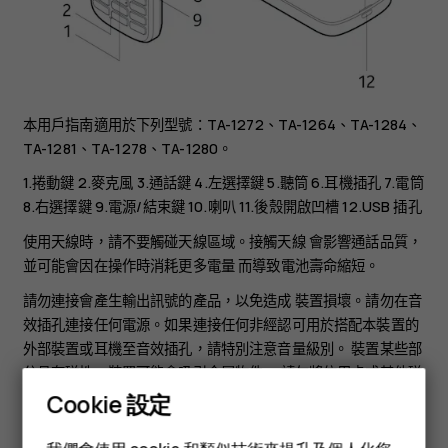
本用戶指南適用於下列型號：TA-1272、TA-1264、TA-1284、
TA-1281、TA-1278、TA-1280。
1.捲動鍵 2.麥克風 3.通話鍵 4.左選擇鍵 5.聽筒 6.耳機插孔 7.電筒
8.右選擇鍵 9.電源/結束鍵 10.喇叭 11.後殼開啟凹槽 12.USB 插孔
使用天線時，請不要觸碰天線區域。接觸天線 會影響通話品質，
並可能會因在操作時消耗更多電量 而導致電池壽命縮短。
請勿連接會產生輸出訊號的產品，以免造成 裝置損壞。請勿在音
效插孔連接任何電源。如果連接任何非經認可用於搭配本裝置的
外部裝置或耳機至音效插孔，請特別注意音量級別。 裝置某些部
分具有磁性。裝置可能會吸引金屬物件。 請勿將信用卡或其他磁
性儲存媒體放在裝置附近，該媒體內儲存的數據可能因此被清
Cookie 設定
智慧型手機
除。