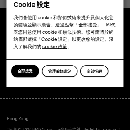
是
否
Cookie 設定
智慧型手機
我們會使用 cookie 和類似技術來提升及個人化您
功能型手機
的體驗並顯示廣告。透過點擊「全部接受」，即代
探索
表您同意使用 cookie 和類似技術。您可隨時於網
配件
站底部選擇「Cookie 設定」以更改您的設定。深
關於
平板電腦
入了解我們的
cookie 政策
。
Planet and people
支援
全部接受
管理偏好設定
全部拒絕
Facebook
Instagram
Tiktok
Youtube
Linkedin
Discord
Hong Kong
TM 和 © 2026 HMD Global。保留所有權利。Bertel Jungin aukio 9,