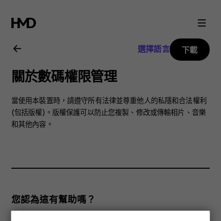
Nokia
2720
選擇語言
下載
用
關於數碼權限管理
戶
當使用本裝置時，請遵守所有法律並尊重他人的私隱和合法權利
指
(包括版權)。版權保護可以防止您複製、修改或傳輸相片、音樂
和其他內容。
南
您認為這有幫助嗎？