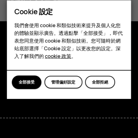
Cookie 設定
是
否
智慧型手機
我們會使用 cookie 和類似技術來提升及個人化您
功能型手機
的體驗並顯示廣告。透過點擊「全部接受」，即代
表您同意使用 cookie 和類似技術。您可隨時於網
配件
探索
站底部選擇「Cookie 設定」以更改您的設定。深
平板電腦
入了解我們的
cookie 政策
。
關於
Planet and people
支援
全部接受
管理偏好設定
全部拒絕
Facebook
Instagram
Tiktok
Youtube
Linkedin
Discord