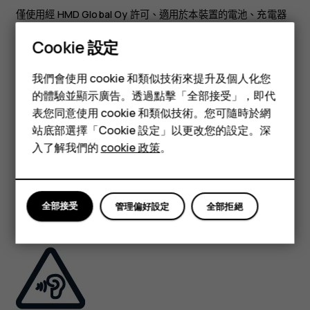
僅使用經 HMD Global Oy 許可、適用於本裝置的電池、充電器
及其他配件。請勿連接不兼容的產品。
Cookie 設定
智慧型手機
請保持裝置乾燥
我們會使用 cookie 和類似技術來提升及個人化您
功能型手機
的體驗並顯示廣告。透過點擊「全部接受」，即代
表您同意使用 cookie 和類似技術。您可隨時於網
配件
站底部選擇「Cookie 設定」以更改您的設定。深
平板電腦
入了解我們的
cookie 政策
。
如果您的裝置防水，請參考裝置技術規格中的 IP 等級以獲取更詳
盡的指引。
全部接受
管理偏好設定
全部拒絕
保護您的聽力