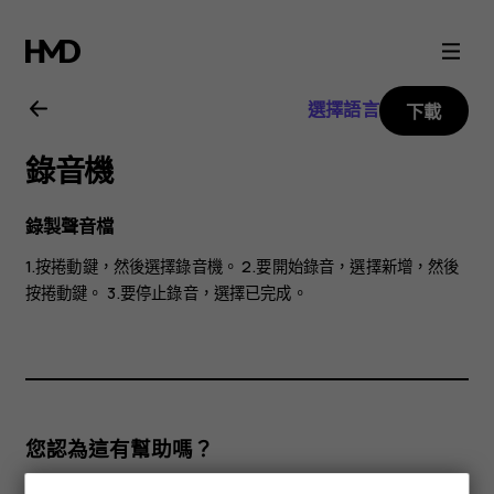
Nokia
2720
選擇語言
下載
用
錄音機
戶
錄製聲音檔
指
1.按捲動鍵，然後選擇
錄音機
。 2.要開始錄音，選擇
新增
，然後
按捲動鍵。 3.要停止錄音，選擇
已完成
。
南
您認為這有幫助嗎？