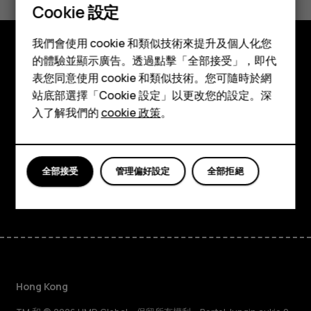
是
否
Cookie 設定
智慧型手機
我們會使用 cookie 和類似技術來提升及個人化您
功能型手機
的體驗並顯示廣告。透過點擊「全部接受」，即代
探索
表您同意使用 cookie 和類似技術。您可隨時於網
配件
站底部選擇「Cookie 設定」以更改您的設定。深
關於
平板電腦
入了解我們的
cookie 政策
。
Planet and people
支援
全部接受
管理偏好設定
全部拒絕
Facebook
Instagram
Tiktok
Youtube
Linkedin
Discord
Hong Kong