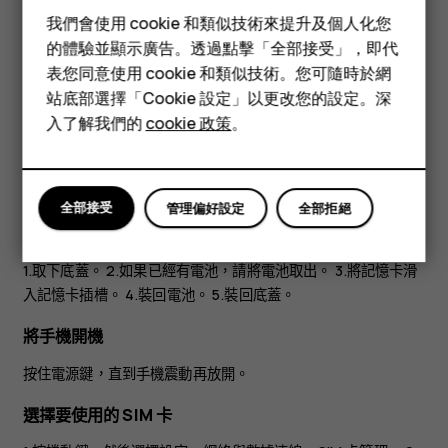
智慧型手機
我們會使用 cookie 和類似技術來提升及個人化您
功能型手機
的體驗並顯示廣告。透過點擊「全部接受」，即代
表您同意使用 cookie 和類似技術。您可隨時於網
配件
站底部選擇「Cookie 設定」以更改您的設定。深
平板電腦
入了解我們的
cookie 政策
。
全部接受
管理偏好設定
全部拒絕
1.取下底蓋。 2.如果已經有電池，請將電池取出。 3.將記憶卡滑
入記憶卡插槽。 4.裝回電池。 5.裝回底蓋。
將手機開機
按住電源鍵，直到手機震動再放開。
選擇要使用的 SIM 卡