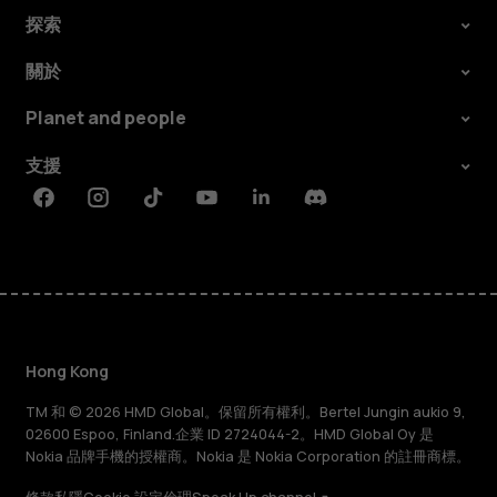
探索
關於
Planet and people
支援
Facebook
Instagram
Tiktok
Youtube
Linkedin
Discord
Hong Kong
TM 和 © 2026 HMD Global。保留所有權利。Bertel Jungin aukio 9,
02600 Espoo, Finland.企業 ID 2724044-2。HMD Global Oy 是
Nokia 品牌手機的授權商。Nokia 是 Nokia Corporation 的註冊商標。