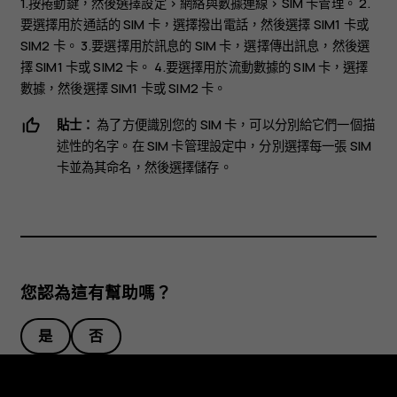
1.按捲動鍵，然後選擇
設定
>
網絡與數據連線
>
SIM 卡管理
。 2.
要選擇用於通話的 SIM 卡，選擇
撥出電話
，然後選擇
SIM1 卡
或
SIM2 卡
。 3.要選擇用於訊息的 SIM 卡，選擇
傳出訊息
，然後選
擇
SIM1 卡
或
SIM2 卡
。 4.要選擇用於流動數據的 SIM 卡，選擇
數據
，然後選擇
SIM1 卡
或
SIM2 卡
。
貼士：
為了方便識別您的 SIM 卡，可以分別給它們一個描
述性的名字。在
SIM 卡管理
設定中，分別選擇每一張 SIM
卡並為其命名，然後選擇
儲存
。
您認為這有幫助嗎？
是
否