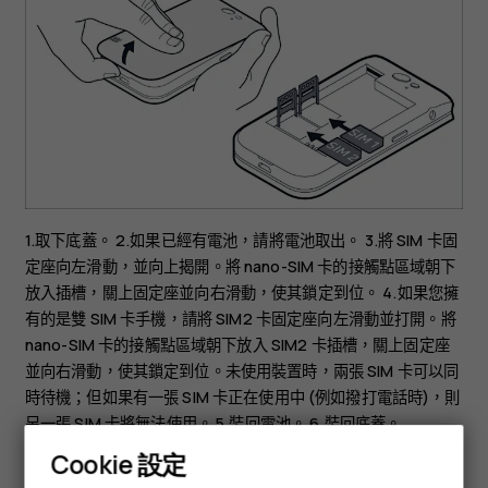
1.取下底蓋。 2.如果已經有電池，請將電池取出。 3.將 SIM 卡固
定座向左滑動，並向上揭開。將 nano-SIM 卡的接觸點區域朝下
放入插槽，關上固定座並向右滑動，使其鎖定到位。 4.如果您擁
有的是雙 SIM 卡手機，請將 SIM2 卡固定座向左滑動並打開。將
nano-SIM 卡的接觸點區域朝下放入 SIM2 卡插槽，關上固定座
並向右滑動，使其鎖定到位。未使用裝置時，兩張 SIM 卡可以同
時待機；但如果有一張 SIM 卡正在使用中 (例如撥打電話時)，則
另一張 SIM 卡將無法使用。 5.裝回電池。 6.裝回底蓋。
Cookie 設定
插入記憶卡