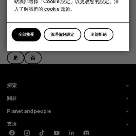
站底部選擇「Cookie 設定」以更改您的設定。深
平板電腦
入了解我們的
cookie 政策
。
全部接受
管理偏好設定
全部拒絕
您認為這有幫助嗎？
是
否
探索
關於
Planet and people
支援
Facebook
Instagram
Tiktok
Youtube
Linkedin
Discord