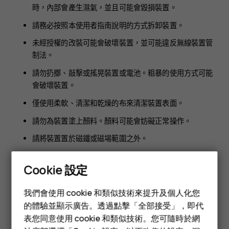
時，內部會產生濕氣，並且可能會毀損裝置。
請務必按照本使用者指南說明的方式拆卸裝置。
未經授權的改裝可能會破壞裝置，並可能違反無線裝置管
制法。
請勿扔擲、敲擊或搖晃裝置或電池。粗暴的使用方式可能
會破壞裝置。
僅使用柔軟、清潔和乾燥的布來清潔裝置表面。
請勿為裝置塗上顏料。顏料可能會妨礙正常操作。
請將裝置置於磁鐵或磁場範圍之外。
要維護重要數據的安全，至少將數據分別存放在兩個地
Cookie 設定
方，例如你的裝置、記憶卡或電腦上，或寫下重要資料。
智慧型手機
在長時間的使用下，你可能會感覺裝置輕微發熱。在大部分情況
我們會使用 cookie 和類似技術來提升及個人化您
功能型手機
下，這是正常的現象。為了避免過熱，裝置會自動降低速度、關
的體驗並顯示廣告。透過點擊「全部接受」，即代
閉應用程式、停止充電，並且在必要時自動關機。如果裝置運作
表您同意使用 cookie 和類似技術。您可隨時於網
配件
不正常，請洽詢就近的授權維修機構。