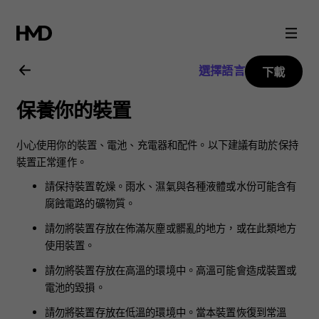
Nokia
2720
選擇語言
下載
用
保養你的裝置
戶
小心使用你的裝置、電池、充電器和配件。以下建議有助於保持
指
裝置正常運作。
請保持裝置乾燥。雨水、濕氣與各種液體或水份可能含有
南
腐蝕電路的礦物質。
請勿將裝置存放在佈滿灰塵或髒亂的地方，或在此類地方
使用裝置。
請勿將裝置存放在高溫的環境中。高溫可能會造成裝置或
電池的毀損。
請勿將裝置存放在低溫的環境中。當本裝置恢復到常溫