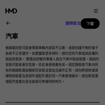
Nokia
2720
選擇語言
下載
用
汽車
戶
無線電訊號可能會導致車輛內安裝不正確，或是防護不夠的電子
指
系統不正常運作。如要獲取更多資料，請向您的汽車或其設備的
製造商查詢。 應僅由授權的專業人員在汽車中裝設裝置。錯誤的
安裝可能會產生危險，而且會使保養失效。請定期檢查汽車內所
南
有的無線裝置設備是否安裝妥當並且操作正常。請勿將易燃或易
爆物與裝置及其部件或配件置於同一汽車置物箱中。請勿將裝置
或配件放置在安全氣袋可伸展到的地方。