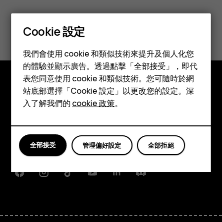
您認為這有幫助嗎？
Cookie 設定
智慧型手機
是
否
我們會使用 cookie 和類似技術來提升及個人化您
功能型手機
的體驗並顯示廣告。透過點擊「全部接受」，即代
表您同意使用 cookie 和類似技術。您可隨時於網
配件
站底部選擇「Cookie 設定」以更改您的設定。深
探索
平板電腦
入了解我們的
cookie 政策
。
關於
Planet and people
全部接受
管理偏好設定
全部拒絕
支援
Facebook
Instagram
Tiktok
Youtube
Linkedin
Discord