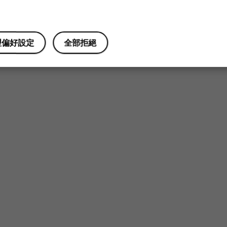
您認為這有幫助嗎？
理偏好設定
全部拒絕
是
否