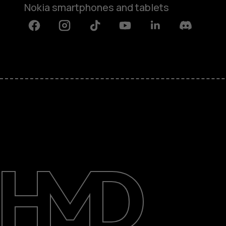
Nokia smartphones and tablets
Facebook
Instagram
Tiktok
Youtube
Linkedin
Discord
關於
維修、循環再用、回收再造
支援
Hong Kong