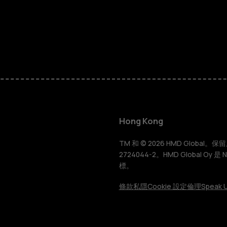
智慧型手機
功能型手機
Hong Kong
配件
TM 和 © 2026 HMD Global。保留所有
2724044-2。HMD Global Oy 是
標。
平板電腦
條款
私隱
Cookie 設定
倫理
Speak U