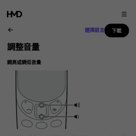
Nokia
3310
選擇語言
下載
3G
調整音量
用
調高或調低音量
戶
指
南