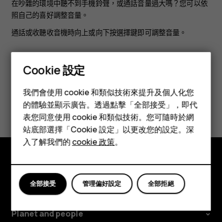
在吵雜的環境中聽不到手機鈴聲，或通話音量過大嗎？您可以依
照自己的喜好調整音量。
通話或收聽收音機時向上或向下按選擇鍵即可調整音量。
Cookie 設定
智慧型手機
我們會使用 cookie 和類似技術來提升及個人化您
功能型手機
您認為這有幫助嗎？
的體驗並顯示廣告。透過點擊「全部接受」，即代
表您同意使用 cookie 和類似技術。您可隨時於網
配件
是
否
站底部選擇「Cookie 設定」以更改您的設定。深
平板電腦
入了解我們的
cookie 政策
。
探索
全部接受
管理偏好設定
全部拒絕
關於
Planet and people