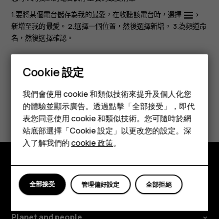
1.要將某個電台儲存為我的最愛，在收聽該電台時，選擇
>
新增至我的最愛
。 2.選擇一個位置，然後選擇
新增
。 3.為頻道命
名，然後選擇
確認
。
Cookie 設定
智慧型手機
我們會使用 cookie 和類似技術來提升及個人化您
功能型手機
的體驗並顯示廣告。透過點擊「全部接受」，即代
您認為這有幫助嗎？
表您同意使用 cookie 和類似技術。您可隨時於網
配件
站底部選擇「Cookie 設定」以更改您的設定。深
是
否
平板電腦
入了解我們的
cookie 政策
。
探索
全部接受
管理偏好設定
全部拒絕
關於
Planet and people