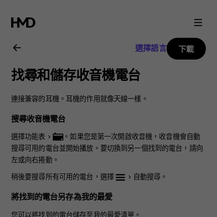
Nokia
3310
選擇語言
下載
3G
找尋和儲存收音機電台
用
連接兼容的耳機。耳機的作用就像天線一樣。
戶
搜尋收音機電台
指
選擇
功能表
>
。如果您是第一次開啟收音機，收音機會自動
搜尋可用的電台並開始播放。要切換到另一個找到的電台，請向
左或向右捲動。
南
稍後要搜尋所有可用的電台，選擇
>
自動搜尋
。
將找到的電台另存為我的最愛
您可以將找到的電台儲存至我的最愛清單。