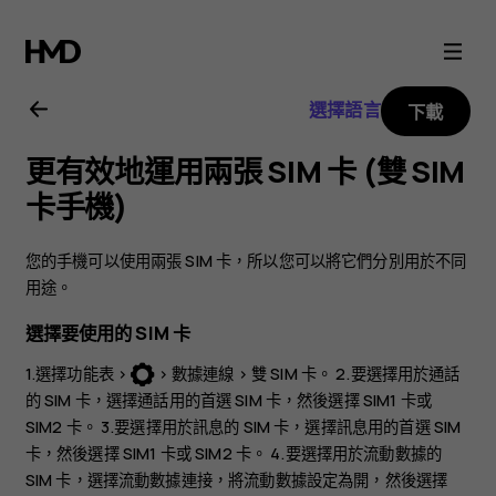
Nokia
3310
選擇語言
下載
3G
更有效地運用兩張 SIM 卡 (雙 SIM
用
卡手機)
戶
您的手機可以使用兩張 SIM 卡，所以您可以將它們分別用於不同
用途。
指
選擇要使用的 SIM 卡
南
1.選擇
功能表
>
>
數據連線
>
雙 SIM 卡
。 2.要選擇用於通話
的 SIM 卡，選擇
通話用的首選 SIM 卡
，然後選擇
SIM1 卡
或
SIM2 卡
。 3.要選擇用於訊息的 SIM 卡，選擇
訊息用的首選 SIM
卡
，然後選擇
SIM1 卡
或
SIM2 卡
。 4.要選擇用於流動數據的
SIM 卡，選擇
流動數據連接
，將
流動數據
設定為開，然後選擇