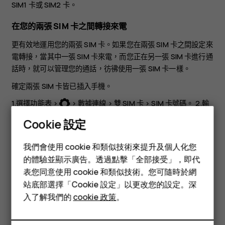
SIM1 卡
或
SIM2 卡
。
在您的兩張 SIM 卡之間轉接來電
更有效地運用您的兩張 SIM 卡。如果您在兩張 SIM 卡之間設定來
電轉接，當其中一張 SIM 卡來電，而您正在另一張 SIM 卡進行通
話時，就可以管理您的通話，彷彿使用一張 SIM 卡一樣。
確定兩張 SIM 卡皆已插入手機。
1.選擇
功能表
>
>
數據連線
>
雙 SIM 卡
>
SIM 卡號碼
。 2.輸
入兩張 SIM 卡的號碼，然後選擇
儲存
。 3.向上捲動至
轉接來電
，
Cookie 設定
然後選擇
兩張 SIM 卡之間
、
從 SIM1 卡到 SIM2 卡
或
從 SIM2 卡到
智慧型手機
SIM1 卡
。
我們會使用 cookie 和類似技術來提升及個人化您
功能型手機
的體驗並顯示廣告。透過點擊「全部接受」，即代
表您同意使用 cookie 和類似技術。您可隨時於網
配件
站底部選擇「Cookie 設定」以更改您的設定。深
平板電腦
入了解我們的
cookie 政策
。
您認為這有幫助嗎？