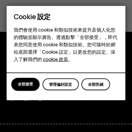
您認為這有幫助嗎？
Cookie 設定
智慧型手機
是
否
我們會使用 cookie 和類似技術來提升及個人化您
功能型手機
的體驗並顯示廣告。透過點擊「全部接受」，即代
表您同意使用 cookie 和類似技術。您可隨時於網
配件
站底部選擇「Cookie 設定」以更改您的設定。深
探索
平板電腦
入了解我們的
cookie 政策
。
關於
Planet and people
全部接受
管理偏好設定
全部拒絕
支援
Facebook
Instagram
Tiktok
Youtube
Linkedin
Discord