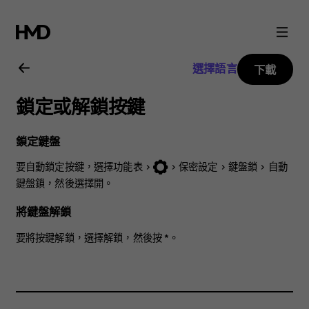
Nokia
3310
選擇語言
下載
3G
鎖定或解鎖按鍵
用
鎖定鍵盤
戶
要自動鎖定按鍵，選擇
功能表
>
>
保密設定
>
鍵盤鎖
>
自動
鍵盤鎖
，然後選擇
開
。
指
將鍵盤解鎖
南
要將按鍵解鎖，選擇
解鎖
，然後按
*
。