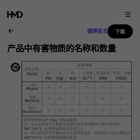
Nokia
3310
選擇語言
下載
3G
产品中有害物质的名称和数量
用
戶
指
南