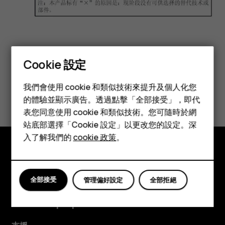
Cookie 設定
智慧型手機
我們會使用 cookie 和類似技術來提升及個人化您
您認為這有幫助嗎？
功能型手機
的體驗並顯示廣告。透過點擊「全部接受」，即代
表您同意使用 cookie 和類似技術。您可隨時於網
配件
是
否
站底部選擇「Cookie 設定」以更改您的設定。深
平板電腦
入了解我們的
cookie 政策
。
探索
全部接受
管理偏好設定
全部拒絕
關於
Planet and people