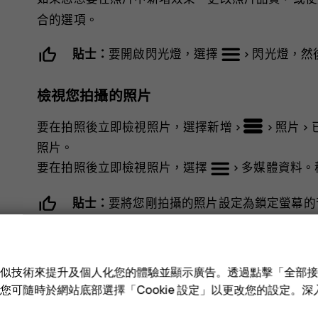
合的選項。
貼士：
要開啟閃光燈，選擇
>
閃光燈
，然
檢視您拍攝的照片
要在拍照後立即檢視照片，選擇
新增
>
>
照片
>
照片
。
要在拍照後立即檢視照片，選擇
>
多媒體資料
。
貼士：
要將您剛拍攝的照片設定為鎖定螢幕的
選擇
>
設定為鎖定螢幕
。
連續拍攝照片
e 和類似技術來提升及個人化您的體驗並顯示廣告。透過點擊「全部
技術。您可隨時於網站底部選擇「Cookie 設定」以更改您的設定。
您可以使用連拍模式拍攝多張連續照片。