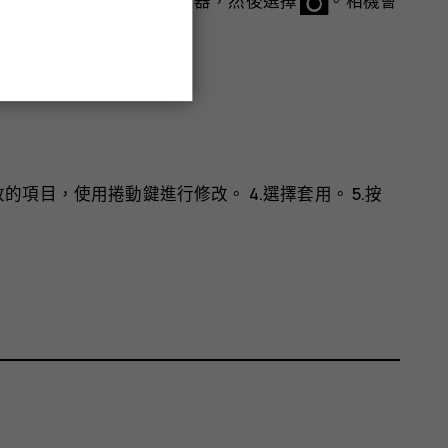
攝的照片張數。 3.返回觀景器，然後選擇
。相機會
修改的項目，使用捲動鍵進行修改。 4.選擇
套用
。 5.按