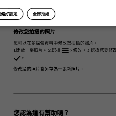
1.在相機中，選擇
>
連拍
。 2.選擇您想要相機拍
以很短的間隔拍攝數張照片。
理偏好設定
全部拒絕
要恢復一次拍攝一張照片，選擇
>
連拍
>
1
。
修改您拍攝的照片
您可以在
多媒體資料
中修改您拍攝的照片。
1.開啟一張照片。 2.選擇
>
修改
。 3.選擇您要
。
修改過的照片會另存為一張新照片。
您認為這有幫助嗎？