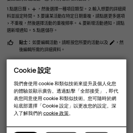
1.點選
日曆
>
，然後選擇一種項目類型。 2.輸入想要的詳細資
add
料並設定時間。 3.要讓某活動在特定日期重複，請點選
更多選項
>
不重複
，然後選擇活動的重複頻率。 4.要新增活動通知，請點
選
新增通知
。 5.點選
儲存
。
貼士：
如要編輯活動，請輕按您所要的活動以及
，然
mode_edit
後編輯所需的詳細資料。
刪除活動
Cookie 設定
智慧型手機
1.輕按活動。 2.輕按
>
刪除
。
more_vert
我們會使用 cookie 和類似技術來提升及個人化您
功能型手機
的體驗並顯示廣告。透過點擊「全部接受」，即代
表您同意使用 cookie 和類似技術。您可隨時於網
配件
站底部選擇「Cookie 設定」以更改您的設定。深
平板電腦
入了解我們的
cookie 政策
。
您認為這有幫助嗎？
是
否