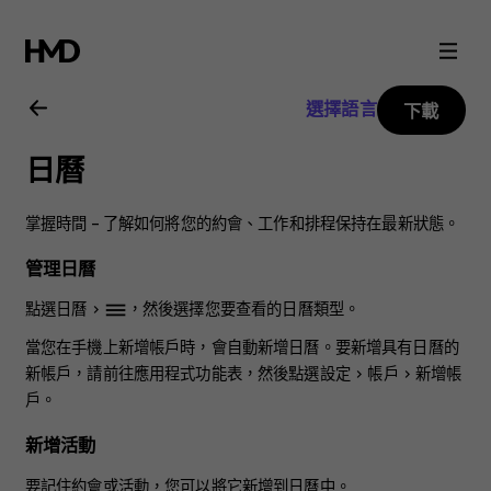
Nokia
4.2
選擇語言
下載
user
日曆
guide
掌握時間 – 了解如何將您的約會、工作和排程保持在最新狀態。
管理日曆
點選
日曆
>
，然後選擇您要查看的日曆類型。
dehaze
當您在手機上新增帳戶時，會自動新增日曆。要新增具有日曆的
新帳戶，請前往應用程式功能表，然後點選
設定
>
帳戶
>
新增帳
戶
。
新增活動
要記住約會或活動，您可以將它新增到日曆中。