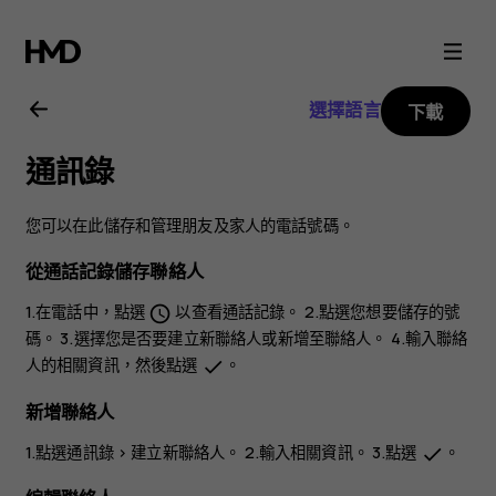
Nokia
4.2
選擇語言
下載
user
通訊錄
guide
您可以在此儲存和管理朋友及家人的電話號碼。
從通話記錄儲存聯絡人
1.在
電話
中，點選
以查看通話記錄。 2.點選您想要儲存的號
schedule
碼。 3.選擇您是否要
建立新聯絡人
或
新增至聯絡人
。 4.輸入聯絡
人的相關資訊，然後點選
。
done
新增聯絡人
1.點選
通訊錄
>
建立新聯絡人
。 2.輸入相關資訊。 3.點選
。
done