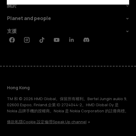
關於
Planet and people
支援
Facebook
Instagram
Tiktok
Youtube
Linkedin
Discord
Hong Kong
TM 和 © 2026 HMD Global。保留所有權利。Bertel Jungin aukio 9,
02600 Espoo, Finland.企業 ID 2724044-2。HMD Global Oy 是
Nokia 品牌手機的授權商。Nokia 是 Nokia Corporation 的註冊商標。
條款
私隱
Cookie 設定
倫理
Speak Up channel