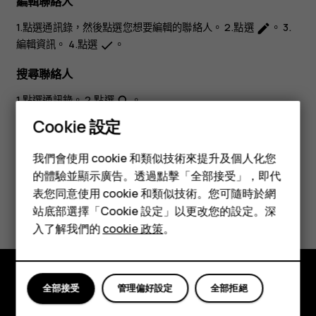
編輯聯絡人
1.點選
通訊錄
，然後點選您想要編輯的聯絡人。 2.點選
。 3.
edit
編輯資訊。 4.點選
。
done
搜尋聯絡人
1.點選
通訊錄
。 2.點選
。
search
Cookie 設定
智慧型手機
我們會使用 cookie 和類似技術來提升及個人化您
功能型手機
的體驗並顯示廣告。透過點擊「全部接受」，即代
表您同意使用 cookie 和類似技術。您可隨時於網
配件
您認為這有幫助嗎？
站底部選擇「Cookie 設定」以更改您的設定。深
平板電腦
入了解我們的
cookie 政策
。
是
否
全部接受
管理偏好設定
全部拒絕
探索