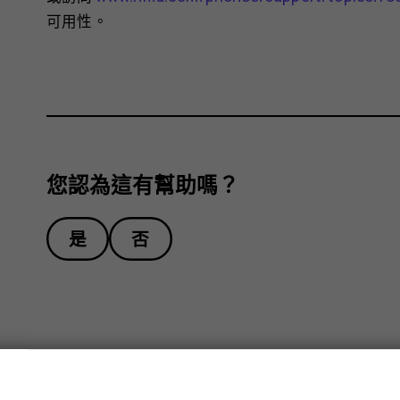
可用性。
您認為這有幫助嗎？
是
否