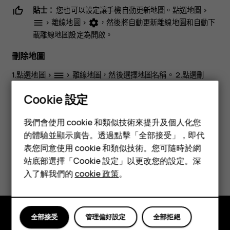
貼士：
您也可以設定讓手機自動更新地圖。點選
地圖
>
>
離線地圖
>
，然後將
自動更新離線地圖
和
自動下
menu
settings
載離線地圖
設定為
開啟
。
刪除地圖
1.點選
地圖
>
>
離線地圖
，然後選擇地圖名稱。 2.點選
刪
dehaze
除
。
Cookie 設定
智慧型手機
我們會使用 cookie 和類似技術來提升及個人化您
功能型手機
的體驗並顯示廣告。透過點擊「全部接受」，即代
表您同意使用 cookie 和類似技術。您可隨時於網
配件
您認為這有幫助嗎？
站底部選擇「Cookie 設定」以更改您的設定。深
平板電腦
入了解我們的
cookie 政策
。
是
否
全部接受
管理偏好設定
全部拒絕