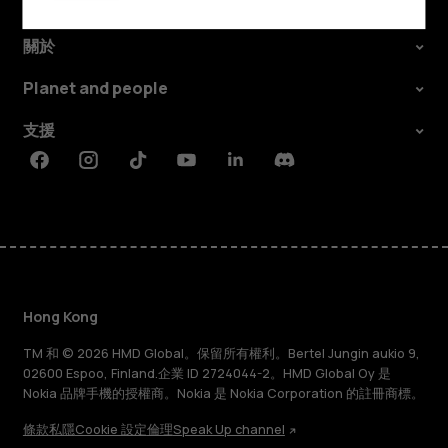
探索
關於
Planet and people
支援
Facebook
Instagram
Tiktok
Youtube
Linkedin
Discord
Hong Kong
TM 和 © 2026 HMD Global。保留所有權利。Bertel Jungin aukio 9,
02600 Espoo, Finland.企業 ID 2724044-2。HMD Global Oy 是
Nokia 品牌手機的授權商。Nokia 是 Nokia Corporation 的註冊商標。
條款
私隱
Cookie 設定
倫理
Speak Up channel