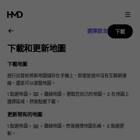
Nokia
4.2
選擇語言
下載
user
下載和更新地圖
guide
下載地圖
旅行出發前將新地圖儲存在手機上，即使旅途中沒有互聯網連
線，還是可以瀏覽地圖。
1.點選
地圖
>
>
離線地圖
>
選取您自己的地圖
。 2.在地圖上
menu
選擇區域，然後點選
下載
。
更新現有的地圖
1.點選
地圖
>
>
離線地圖
，然後選擇地圖名稱。 2.點選
更
menu
新
。