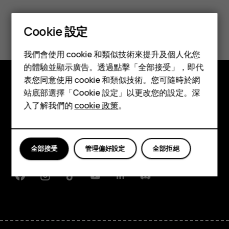
您認為這有幫助嗎？
Cookie 設定
智慧型手機
是
否
我們會使用 cookie 和類似技術來提升及個人化您
功能型手機
的體驗並顯示廣告。透過點擊「全部接受」，即代
表您同意使用 cookie 和類似技術。您可隨時於網
配件
站底部選擇「Cookie 設定」以更改您的設定。深
探索
平板電腦
入了解我們的
cookie 政策
。
關於
Planet and people
全部接受
管理偏好設定
全部拒絕
支援
Facebook
Instagram
Tiktok
Youtube
Linkedin
Discord