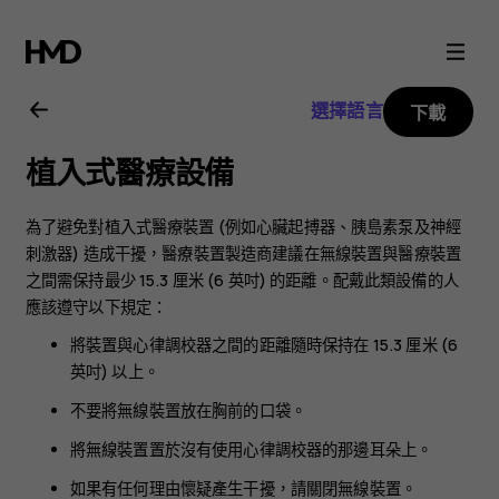
Nokia
4.2
選擇語言
下載
user
植入式醫療設備
guide
為了避免對植入式醫療裝置 (例如心臟起搏器、胰島素泵及神經
刺激器) 造成干擾，醫療裝置製造商建議在無線裝置與醫療裝置
之間需保持最少 15.3 厘米 (6 英吋) 的距離。配戴此類設備的人
應該遵守以下規定：
將裝置與心律調校器之間的距離隨時保持在 15.3 厘米 (6
英吋) 以上。
不要將無線裝置放在胸前的口袋。
將無線裝置置於沒有使用心律調校器的那邊耳朵上。
如果有任何理由懷疑產生干擾，請關閉無線裝置。