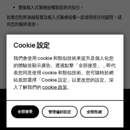
遵循植入式醫療設備製造商的指引。
如果您對將無線裝置及植入式醫療設備一起使用有任何疑問，請
向您的醫師查詢。
Cookie 設定
智慧型手機
我們會使用 cookie 和類似技術來提升及個人化您
功能型手機
的體驗並顯示廣告。透過點擊「全部接受」，即代
您認為這有幫助嗎？
表您同意使用 cookie 和類似技術。您可隨時於網
配件
站底部選擇「Cookie 設定」以更改您的設定。深
是
否
平板電腦
入了解我們的
cookie 政策
。
探索
全部接受
管理偏好設定
全部拒絕
關於