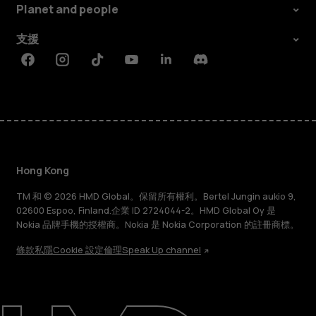
Planet and people
支援
Facebook
Instagram
Tiktok
Youtube
Linkedin
Discord
Hong Kong
TM 和 © 2026 HMD Global。保留所有權利。Bertel Jungin aukio 9,
02600 Espoo, Finland.企業 ID 2724044-2。HMD Global Oy 是
Nokia 品牌手機的授權商。Nokia 是 Nokia Corporation 的註冊商標。
條款
私隱
Cookie 設定
倫理
Speak Up channel
關於