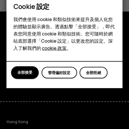
Cookie 設定
是
否
智慧型手機
我們會使用 cookie 和類似技術來提升及個人化您
功能型手機
的體驗並顯示廣告。透過點擊「全部接受」，即代
探索
表您同意使用 cookie 和類似技術。您可隨時於網
配件
站底部選擇「Cookie 設定」以更改您的設定。深
關於
平板電腦
入了解我們的
cookie 政策
。
Planet and people
支援
全部接受
管理偏好設定
全部拒絕
Facebook
Instagram
Tiktok
Youtube
Linkedin
Discord
Hong Kong