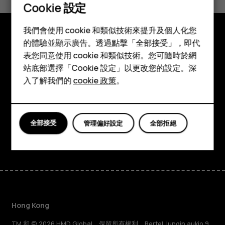
是
否
Cookie 設定
智慧型手機
我們會使用 cookie 和類似技術來提升及個人化您
功能型手機
的體驗並顯示廣告。透過點擊「全部接受」，即代
探索
表您同意使用 cookie 和類似技術。您可隨時於網
配件
站底部選擇「Cookie 設定」以更改您的設定。深
關於
平板電腦
入了解我們的
cookie 政策
。
Planet and people
支援
全部接受
管理偏好設定
全部拒絕
Facebook
Instagram
Tiktok
Youtube
Linkedin
Discord
Hong Kong
TM 和 © 2026 HMD Global。保留所有權利。Bertel Jungin aukio 9,