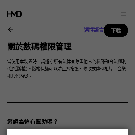
Nokia
5.3
選擇語言
下載
用
關於數碼權限管理
戶
當使用本裝置時，請遵守所有法律並尊重他人的私隱和合法權利
指
(包括版權)。版權保護可以防止您複製、修改或傳輸相片、音樂
和其他內容。
南
您認為這有幫助嗎？