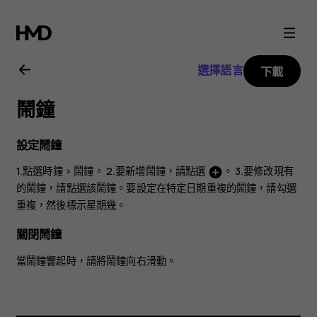
Nokia
5.3
選擇語言
下載
用
鬧鐘
戶
設定鬧鐘
指
1.點選
時鐘
>
鬧鐘
。 2.要新增鬧鐘，請點選
。 3.要修改現有
add_circle
的鬧鐘，請點選該鬧鐘。要設定在特定日期重複的鬧鐘，請勾選
南
重複
，然後標示星期幾。
關閉鬧鐘
當鬧鐘響起時，請將鬧鐘向右滑動。