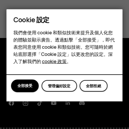
您認為這有幫助嗎？
Cookie 設定
智慧型手機
是
否
我們會使用 cookie 和類似技術來提升及個人化您
功能型手機
的體驗並顯示廣告。透過點擊「全部接受」，即代
表您同意使用 cookie 和類似技術。您可隨時於網
配件
站底部選擇「Cookie 設定」以更改您的設定。深
探索
平板電腦
入了解我們的
cookie 政策
。
關於
Planet and people
全部接受
管理偏好設定
全部拒絕
支援
Facebook
Instagram
Tiktok
Youtube
Linkedin
Discord