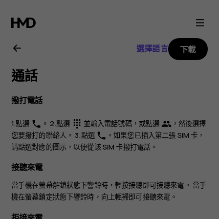
Nokia
5.3
選擇語言
下載
用
通話
戶
撥打電話
指
1.點選
。 2.點選
並輸入電話號碼，或點選
，然後選擇
phone
dialpad
group
南
您要撥打的聯絡人。 3.點選
。如果您已插入第二張 SIM 卡，
phone
請點選對應的圖示，以便從該 SIM 卡撥打電話。
接聽來電
當手機在螢幕解鎖狀態下響鈴時，輕按
接聽
即可接聽來電。 當手
機在螢幕鎖定狀態下響鈴時，向上輕掃即可接聽來電。
拒接來電