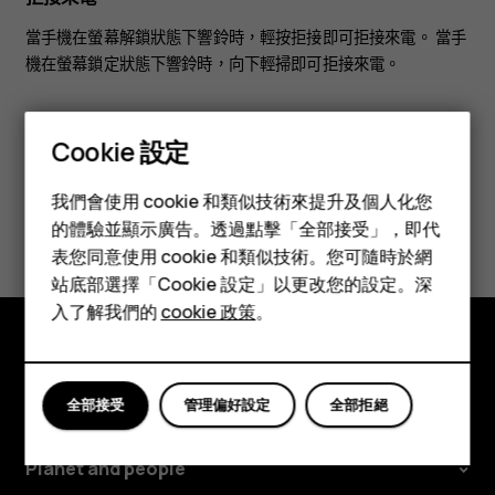
當手機在螢幕解鎖狀態下響鈴時，輕按
拒接
即可拒接來電。 當手
機在螢幕鎖定狀態下響鈴時，向下輕掃即可拒接來電。
Cookie 設定
智慧型手機
我們會使用 cookie 和類似技術來提升及個人化您
功能型手機
您認為這有幫助嗎？
的體驗並顯示廣告。透過點擊「全部接受」，即代
表您同意使用 cookie 和類似技術。您可隨時於網
配件
是
否
站底部選擇「Cookie 設定」以更改您的設定。深
平板電腦
入了解我們的
cookie 政策
。
探索
全部接受
管理偏好設定
全部拒絕
關於
Planet and people