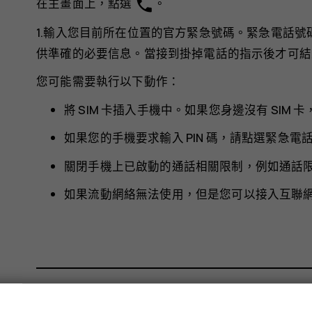
phone
在主畫面上，點選
。
1.輸入您目前所在位置的官方緊急號碼。緊急電話號碼
供準確的必要信息。當接到掛掉電話的指示後才可結
您可能需要執行以下動作：
將 SIM 卡插入手機中。如果您身邊沒有 SIM
如果您的手機要求輸入 PIN 碼，請點選
緊急電
關閉手機上已啟動的通話相關限制，例如通話
如果流動網絡無法使用，但是您可以接入互聯