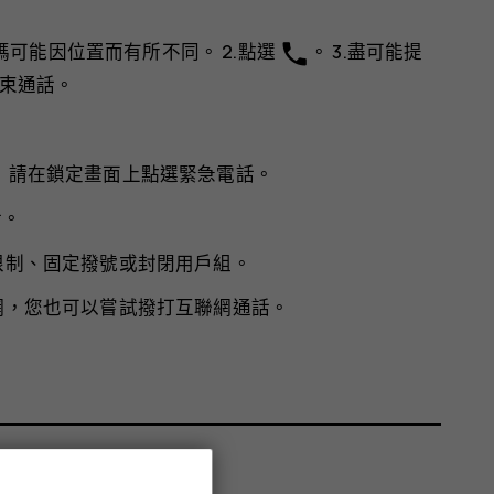
phone
可能因位置而有所不同。 2.點選
。 3.盡可能提
束通話。
 卡，請在鎖定畫面上點選
緊急電話
。
話
。
限制、固定撥號或封閉用戶組。
網，您也可以嘗試撥打互聯網通話。