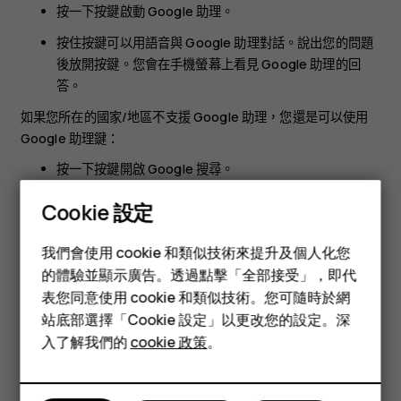
按一下按鍵啟動 Google 助理。
按住按鍵可以用語音與 Google 助理對話。說出您的問題
後放開按鍵。您會在手機螢幕上看見 Google 助理的回
答。
如果您所在的國家/地區不支援 Google 助理，您還是可以使用
Google 助理鍵：
按一下按鍵開啟 Google 搜尋。
按住按鍵可使用 Google 語音搜尋。說出您的問題後放開
Cookie 設定
按鍵。您會在手機螢幕上看見 Google 的回答。
智慧型手機
我們會使用 cookie 和類似技術來提升及個人化您
功能型手機
的體驗並顯示廣告。透過點擊「全部接受」，即代
表您同意使用 cookie 和類似技術。您可隨時於網
配件
站底部選擇「Cookie 設定」以更改您的設定。深
平板電腦
入了解我們的
cookie 政策
。
您認為這有幫助嗎？