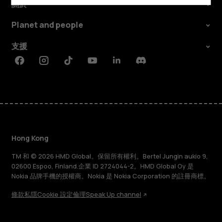
關於
Planet and people
支援
Facebook
Instagram
Tiktok
Youtube
Linkedin
Discord
Hong Kong
TM 和 © 2026 HMD Global。保留所有權利。Bertel Jungin aukio 9,
02600 Espoo, Finland.企業 ID 2724044-2。HMD Global Oy 是
Nokia 品牌手機的授權商。Nokia 是 Nokia Corporation 的註冊商標。
條款
私隱
Cookie 設定
倫理
Speak Up channel