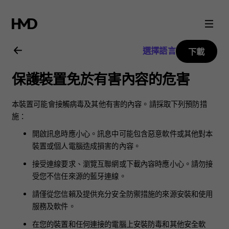
Nokia
5.3
選擇語言
下載
用
保護裝置免於有害內容的危害
戶
本裝置可能會接觸病毒及其他有害的內容。請採取下列預防措
指
施：
開啟訊息時應小心。訊息中可能包含惡意軟件或其他對本
南
裝置或個人電腦造成損害的內容。
接受連線要求、瀏覽互聯網或下載內容時應小心。請勿接
受您不信任來源的藍牙連線。
請僅從您信賴及提供充分安全防禦措施的來源安裝和使用
服務及軟件。
在您的裝置和任何連接的電腦上安裝防毒和其他安全軟