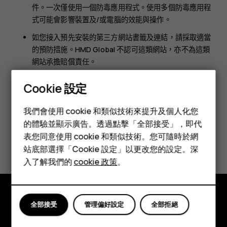
件。一次僅使用一個防毒應用程式。使用多個防毒應用程
式可能會影響裝置及/或電腦的效能與操作。
如您接入預先安裝的第三方網站書籤及連結，請採取適當
的預防措施。HMD Global 不認可這類網站，亦不為這類
網站承擔賠償責任。
Cookie 設定
智慧型手機
我們會使用 cookie 和類似技術來提升及個人化您
功能型手機
的體驗並顯示廣告。透過點擊「全部接受」，即代
表您同意使用 cookie 和類似技術。您可隨時於網
您認為這有幫助嗎？
配件
站底部選擇「Cookie 設定」以更改您的設定。深
平板電腦
入了解我們的
cookie 政策
。
是
否
全部接受
管理偏好設定
全部拒絕
探索