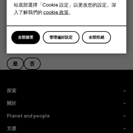
配件
構。
站底部選擇「Cookie 設定」以更改您的設定。深
平板電腦
入了解我們的
cookie 政策
。
全部接受
管理偏好設定
全部拒絕
您認為這有幫助嗎？
是
否
探索
關於
Planet and people
支援