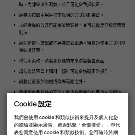
時，內部會產生濕氣，並且可能會毀損裝置。
請務必按照本用戶指南說明的方式拆卸裝置。
未經授權的改裝可能會破壞裝置，並可能違反無線裝置管
制法。
請勿扔擲、敲擊或搖晃裝置或電池。粗暴的使用方式可能
會破壞裝置。
僅使用柔軟、清潔和乾燥的布來清潔裝置表面。
請勿為裝置塗上顏料。顏料可能會妨礙正常操作。
請將裝置置於磁鐵或磁場範圍之外。
要維護重要數據的安全，至少將數據分別存放在兩個地
方，例如您的裝置、記憶卡或電腦上，或寫下重要資料。
Cookie 設定
智慧型手機
在長時間的使用下，您可能會感覺裝置輕微發熱。在大部分情況
我們會使用 cookie 和類似技術來提升及個人化您
下，這是正常的現象。為了避免過熱，裝置會自動降低速度、在
功能型手機
的體驗並顯示廣告。透過點擊「全部接受」，即代
視訊通話期間調暗螢幕、關閉應用程式、停止充電，並且在必要
時自動關機。如果裝置運作不正常，請洽詢就近的授權維修機
表您同意使用 cookie 和類似技術。您可隨時於網