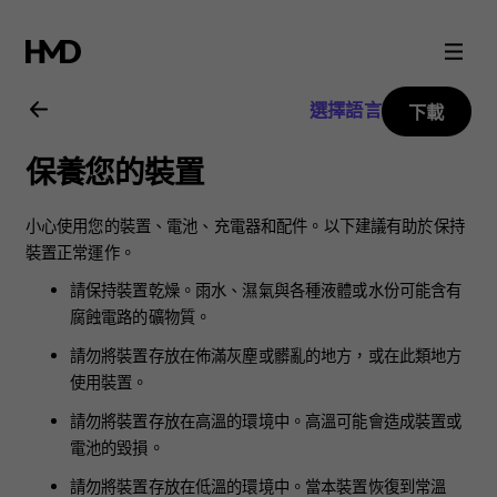
Nokia
5.3
選擇語言
下載
用
保養您的裝置
戶
小心使用您的裝置、電池、充電器和配件。以下建議有助於保持
指
裝置正常運作。
請保持裝置乾燥。雨水、濕氣與各種液體或水份可能含有
南
腐蝕電路的礦物質。
請勿將裝置存放在佈滿灰塵或髒亂的地方，或在此類地方
使用裝置。
請勿將裝置存放在高溫的環境中。高溫可能會造成裝置或
電池的毀損。
請勿將裝置存放在低溫的環境中。當本裝置恢復到常溫