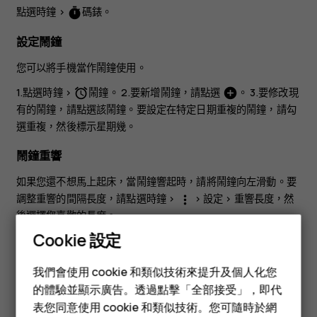
點選
時鐘
>
碼錶
。
timer
設定鬧鐘
您可以將手機當作鬧鐘使用。
1.點選
時鐘
>
鬧鐘
。 2.要新增鬧鐘，請點選
。 3.要修改現
access_alarm
add_circle
有的鬧鐘，請點選該鬧鐘。要設定在特定日期重複的鬧鐘，請勾
選
重複
，然後標示星期幾。
鬧鐘重響
如果您還不想馬上起床，當鬧鐘響起時，請將鬧鐘向左滑動。要
調整重響的間隔長度，請點選
時鐘
>
>
設定
>
重響長度
，然
more_vert
後選擇您喜歡的長度。
Cookie 設定
關閉鬧鐘
智慧型手機
我們會使用 cookie 和類似技術來提升及個人化您
當鬧鐘響起時，請將鬧鐘向右滑動。
功能型手機
的體驗並顯示廣告。透過點擊「全部接受」，即代
刪除鬧鐘
表您同意使用 cookie 和類似技術。您可隨時於網