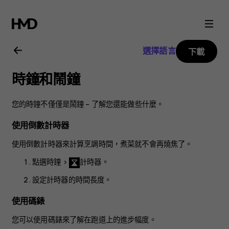
Nokia
6.1
選擇語言
下載
Plus
時鐘和鬧鐘
用
您的時鐘不僅僅是鬧鐘 – 了解您還能做些什麼。
戶
使用倒數計時器
指
使用倒數計時器來計算烹調時間，煮菜就不會再燒焦了。
點選
時鐘
>
計時器
。
南
設定計時器的時間長度。
使用碼錶
您可以使用碼錶來了解在跑道上的進步幅度。