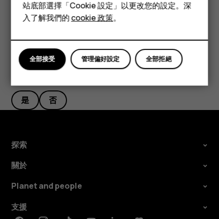
配件
站底部選擇「Cookie 設定」以更改您的設定。深
點選
時鐘
>
鬧鐘
。選擇鬧鐘，然後點選
刪除
。
access_alarm
delete
平板電腦
入了解我們的
cookie 政策
。
全部接受
管理偏好設定
全部拒絕
您認為這有幫助嗎？
是
否
探索
關於
Planet and people
支援