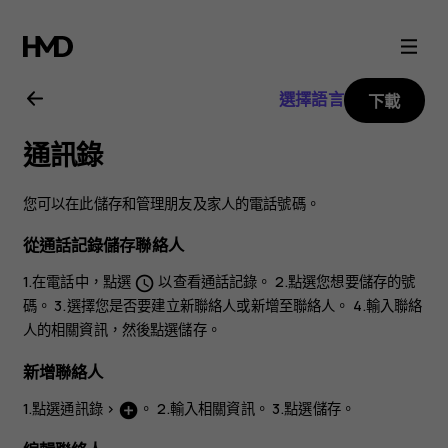
Nokia
6
選擇語言
下載
用
通訊錄
戶
您可以在此儲存和管理朋友及家人的電話號碼。
指
從通話記錄儲存聯絡人
南
1.在
電話
中，點選
以查看通話記錄。 2.點選您想要儲存的號
schedule
碼。 3.選擇您是否要
建立新聯絡人
或
新增至聯絡人
。 4.輸入聯絡
人的相關資訊，然後點選
儲存
。
新增聯絡人
1.點選
通訊錄
>
。 2.輸入相關資訊。 3.點選
儲存
。
add_circle