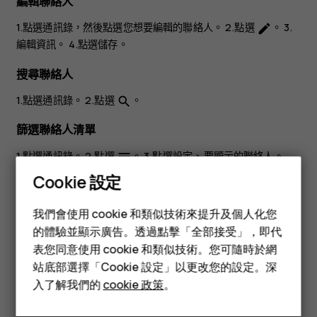
編輯聯絡人
1.點選
通訊錄
，然後點選您想要編輯的聯絡人。 2.點選
。 3.
edit
編輯資訊。 4.點選
儲存
。
搜尋聯絡人
1.點選
通訊錄
。 2.點選
。
search
篩選聯絡人清單
1.點選
通訊錄
。 2.點選
。 3.點選
設定
>
要顯示的聯絡人
。
menu
Cookie 設定
匯入或匯出聯絡人
智慧型手機
1.點選
通訊錄
。 2.點選
。 3.點選
設定
>
匯入/匯出
。
menu
我們會使用 cookie 和類似技術來提升及個人化您
功能型手機
的體驗並顯示廣告。透過點擊「全部接受」，即代
表您同意使用 cookie 和類似技術。您可隨時於網
配件
站底部選擇「Cookie 設定」以更改您的設定。深
平板電腦
入了解我們的
cookie 政策
。
您認為這有幫助嗎？