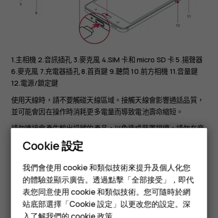
1.主相機 2.音訊插孔 3.麥克風 4.SIM 卡和 micro SD 卡 5.揚聲器
6.麥克風 7.充電器插孔 8.首頁鍵 9.聽筒 10.前方相機 11.音量鍵
12.電源/鎖定鍵
使用天線時，請不要觸碰天線區域。接觸天線會影響通話品質，
並可能會因在操作時消耗更多電量而導致電池壽命縮短。
請勿連接會產生輸出訊號的產品，以免造成裝置損壞。請勿在音
效插孔連接任何電源。如果連接任何非經認可用於搭配本裝置的
Cookie 設定
外部裝置或耳機至音效插孔，請特別注意音量級別。
智慧型手機
我們會使用 cookie 和類似技術來提升及個人化您
裝置某些部份具有磁性。裝置可能會吸引金屬物件。請勿將信用
功能型手機
的體驗並顯示廣告。透過點擊「全部接受」，即代
卡或其他磁條卡片長時間放在本裝置附近，以免造成卡片損壞。
表您同意使用 cookie 和類似技術。您可隨時於網
配件
站底部選擇「Cookie 設定」以更改您的設定。深
入了解我們的
cookie 政策
。