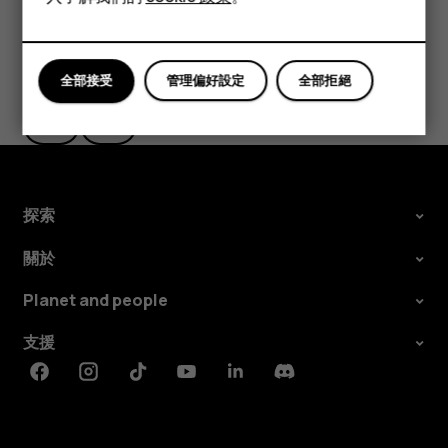
平板電腦
您認為這有幫助嗎？
全部接受
管理偏好設定
全部拒絕
是
否
探索
關於
Planet and people
支援
Facebook
Instagram
Tiktok
Youtube
Linkedin
Discord