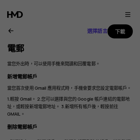
Nokia
6
選擇語言
下載
用
電郵
戶
當您外出時，可以使用手機來閱讀和回覆電郵。
指
新增電郵帳戶
南
當您首次使用 Gmail 應用程式時，手機會要求您設定電郵帳戶。
1.輕按
Gmail
。 2.您可以選擇與您的 Google 帳戶連結的電郵地
址，或輕按
新增電郵地址
。 3.新增所有帳戶後，輕按
前往
GMAIL
。
刪除電郵帳戶