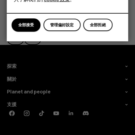
平板電腦
您認為這有幫助嗎？
全部接受
管理偏好設定
全部拒絕
是
否
探索
關於
Planet and people
支援
Facebook
Instagram
Tiktok
Youtube
Linkedin
Discord